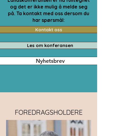
Landskonferansen er nå fulltegnet
og det er ikke mulig å melde seg
på. Ta kontakt med oss dersom du
har spørsmål:
Kontakt oss
Les om konferansen
Nyhetsbrev
FOREDRAGSHOLDERE